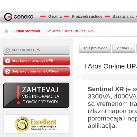
O nama
Proizvodi i usluge
Baza znanja
Ostali proizvodi
UPS Aros
Aros On-line UPS
Opis proizvoda
Sentinel 5
Aros On-line UPS
Aros Line-interactive UPS
Aros On-line U
Daljinsko upravljanje UPS-om
Sentinel XR
je s
3300VA, 4000VA i
sa vremenom tran
izlazni napon pra
poremećaja i ne
aplikacija.