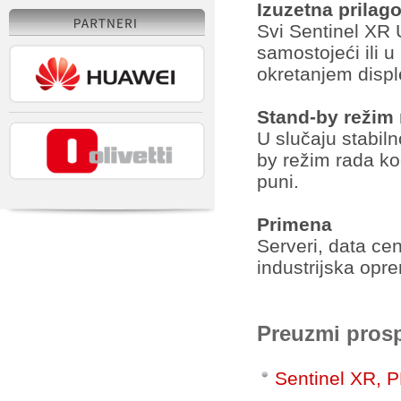
Izuzetna prilago
Svi Sentinel XR U
samostojeći ili 
okretanjem displ
Stand-by režim
U slučaju stabi
by
režim rada kod
puni.
Primena
Serveri, data cen
industrijska opr
Preuzmi pros
Sentinel XR, 